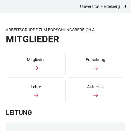
Universität Heidelberg
ZUM
HAUPTNAVIGATION
WEBSEITENSUCHE
LINKS
HAUPTINHALT
ÖFFNEN
ÖFFNEN
ZUR
BARRIEREFREIHEIT
ARBEITSGRUPPE ZUM FORSCHUNGSBEREICH A
MITGLIEDER
Mitglieder
Forschung
Lehre
Aktuelles
LEITUNG