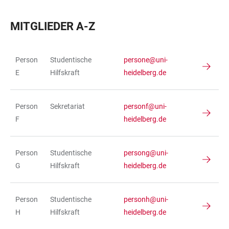
MITGLIEDER A-Z
Person
Studentische
persone@uni-
TABELLE
E
Hilfskraft
heidelberg.de
Person
Sekretariat
personf@uni-
F
heidelberg.de
Person
Studentische
persong@uni-
G
Hilfskraft
heidelberg.de
Person
Studentische
personh@uni-
H
Hilfskraft
heidelberg.de