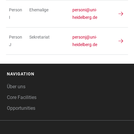
Person
Ehemalige
personi@uni-
I
heidelberg.de
Person
Sekretariat
personj@uni-
J
heidelberg.de
NAVIGATION
FOOTER
Über uns
Core Facilities
Opportunities