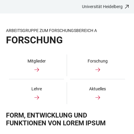
Universität Heidelberg
ZUM
HAUPTNAVIGATION
WEBSEITENSUCHE
LINKS
HAUPTINHALT
ÖFFNEN
ÖFFNEN
ZUR
BARRIEREFREIHEIT
ARBEITSGRUPPE ZUM FORSCHUNGSBEREICH A
FORSCHUNG
Mitglieder
Forschung
Lehre
Aktuelles
FORM, ENTWICKLUNG UND
FUNKTIONEN VON LOREM IPSUM