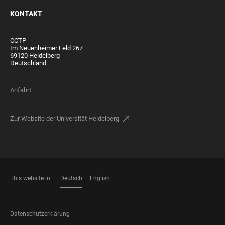
KONTAKT
CCTP
Im Neuenheimer Feld 267
69120 Heidelberg
Deutschland
Anfahrt
Zur Website der Universität Heidelberg
This website in
Deutsch
English
SPRACHEN
FOOTER
Datenschutzerklärung