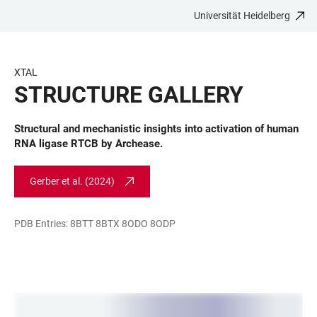
Universität Heidelberg
ZUM
HAUPTNAVIGATION
WEBSEITENSUCHE
LINKS
HAUPTINHALT
ÖFFNEN
ÖFFNEN
ZUR
BARRIEREFREIHEIT
XTAL
STRUCTURE GALLERY
Structural and mechanistic insights into activation of human
RNA ligase RTCB by Archease.
Gerber et al. (2024)
PDB Entries:
8BTT
8BTX
8ODO
8ODP