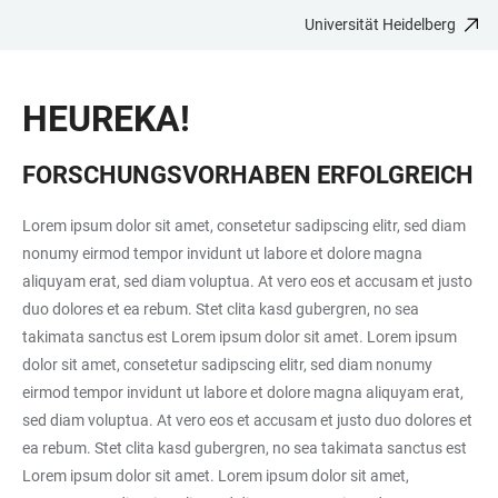
Universität Heidelberg
ZUM
HAUPTNAVIGATION
WEBSEITENSUCHE
LINKS
HAUPTINHALT
ÖFFNEN
ÖFFNEN
ZUR
HEUREKA!
BARRIEREFREIHEIT
FORSCHUNGSVORHABEN ERFOLGREICH
Lorem ipsum dolor sit amet, consetetur sadipscing elitr, sed diam
nonumy eirmod tempor invidunt ut labore et dolore magna
aliquyam erat, sed diam voluptua. At vero eos et accusam et justo
duo dolores et ea rebum. Stet clita kasd gubergren, no sea
takimata sanctus est Lorem ipsum dolor sit amet. Lorem ipsum
dolor sit amet, consetetur sadipscing elitr, sed diam nonumy
eirmod tempor invidunt ut labore et dolore magna aliquyam erat,
sed diam voluptua. At vero eos et accusam et justo duo dolores et
ea rebum. Stet clita kasd gubergren, no sea takimata sanctus est
Lorem ipsum dolor sit amet. Lorem ipsum dolor sit amet,