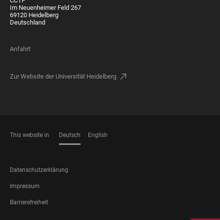
CCTP
Im Neuenheimer Feld 267
69120 Heidelberg
Deutschland
Anfahrt
Zur Website der Universität Heidelberg
This website in
Deutsch
English
SPRACHEN
FOOTER
Datenschutzerklärung
LEGAL
Impressum
Barrierefreiheit