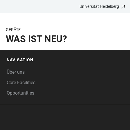
Universität Heidelberg
ZUM
HAUPTNAVIGATION
WEBSEITENSUCHE
LINKS
HAUPTINHALT
ÖFFNEN
ÖFFNEN
ZUR
BARRIEREFREIHEIT
GERÄTE
WAS IST NEU?
NAVIGATION
FOOTER
Über uns
Core Facilities
Opportunities